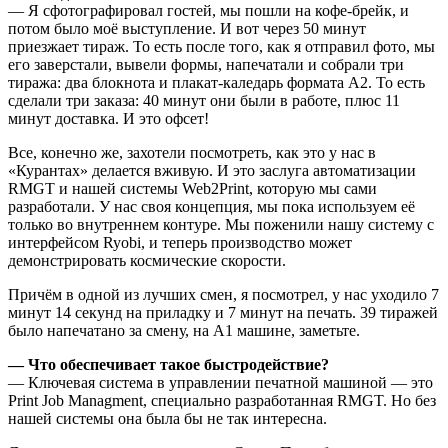
— Я сфотографировал гостей, мы пошли на кофе-брейк, и
потом было моё выступление. И вот через 50 минут
приезжает тираж. То есть после того, как я отправил фото, мы
его заверстали, вывели формы, напечатали и собрали три
тиража: два блокнота и плакат-каледарь формата А2. То есть
сделали три заказа: 40 минут они были в работе, плюс 11
минут доставка. И это офсет!
Все, конечно же, захотели посмотреть, как это у нас в
«Курантах» делается вживую. И это заслуга автоматизации
RMGT и нашей системы Web2Print, которую мы сами
разработали. У нас своя концепция, мы пока используем её
только во внутреннем контуре. Мы поженили нашу систему с
интерфейсом Ryobi, и теперь производство может
демонстрировать космические скорости.
Причём в одной из лучших смен, я посмотрел, у нас уходило 7
минут 14 секунд на приладку и 7 минут на печать. 39 тиражей
было напечатано за смену, на А1 машине, заметьте.
— Что обеспечивает такое быстродействие?
— Ключевая система в управлении печатной машиной — это
Print Job Managment, специально разработанная RMGT. Но без
нашей системы она была бы не так интересна.