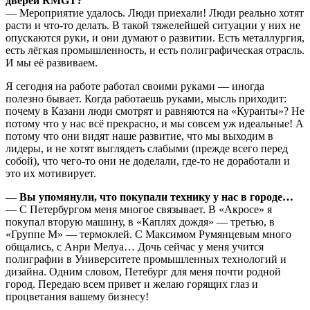
дверей RMGT?
— Мероприятие удалось. Люди приехали! Люди реально хотят
расти и что-то делать. В такой тяжелейшей ситуации у них не
опускаются руки, и они думают о развитии. Есть металлургия,
есть лёгкая промышленность, и есть полиграфическая отрасль.
И мы её развиваем.
Я сегодня на работе работал своими руками — иногда
полезно бывает. Когда работаешь руками, мысль приходит:
почему в Казани люди смотрят и равняются на «Куранты»? Не
потому что у нас всё прекрасно, и мы совсем уж идеальные! А
потому что они видят наше развитие, что мы выходим в
лидеры, и не хотят выглядеть слабыми (прежде всего перед
собой), что чего-то они не доделали, где-то не доработали и
это их мотивирует.
— Вы упомянули, что покупали технику у нас в городе…
— С Петербургом меня многое связывает. В «Акросе» я
покупал вторую машину, в «Каплях дождя» — третью, в
«Группе М» — термоклей. С Максимом Румянцевым много
общались, с Анри Мелуа… Дочь сейчас у меня учится
полиграфии в Университете промышленных технологий и
дизайна. Одним словом, Петебург для меня почти родной
город. Передаю всем привет и желаю горящих глаз и
процветания вашему бизнесу!