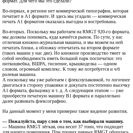
формат. Для чего мы это сделали?
Во-первых, в регионе нет коммерческой типографии, которая
печатает в А1 формате. И здесь мы угадали — коммерческая
печать А1 форматом оказалась выгодна и востребована.
Во-вторых. Поскольку мы работаем на RMGT 920-го формата,
мы должны понимать, куда качнётся рынок. По сути, у нас
отличная книжно-журнальная машина, и мы можем на ней
печатать блоки, а обложку отпечатать на втором формате
(таких машин у нас две). Но книжное производство тянет за
собой необходимость иметь большой парк поспечатки: это
ниткошвейка, ВШРА, тиснение, крышкоделка — одним
словом, огромный комплекс. К тому же потребуется и ч/б
ролевая машина.
А поскольку мы уже работаем с флексоупаковкой, то логичнее
двигаться в сторону упаковки и докупать постепенно высечку
А1 формата, фальцовку и т. д. А следующим этапом — уже
приобрести печатную машину B1 формата и параллельно
далее развивать флексографию.
На данный момент у меня примерно такое видение развития.
— Пожалуйста, пару слов о том, как выбирали машину.
— Машина RMGT лёгкая, она весит 37 тонн, что подходит
для нашего помещения. При прочих равных RMGT обошлась