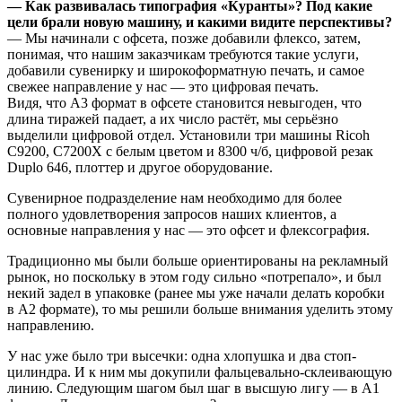
— Как развивалась типография «Куранты»? Под какие
цели брали новую машину, и какими видите перспективы?
— Мы начинали с офсета, позже добавили флексо, затем,
понимая, что нашим заказчикам требуются такие услуги,
добавили сувенирку и широкоформатную печать, и самое
свежее направление у нас — это цифровая печать.
Видя, что А3 формат в офсете становится невыгоден, что
длина тиражей падает, а их число растёт, мы серьёзно
выделили цифровой отдел. Установили три машины Ricoh
С9200, С7200Х с белым цветом и 8300 ч/б, цифровой резак
Duplo 646, плоттер и другое оборудование.
Сувенирное подразделение нам необходимо для более
полного удовлетворения запросов наших клиентов, а
основные направления у нас — это офсет и флексография.
Традиционно мы были больше ориентированы на рекламный
рынок, но поскольку в этом году сильно «потрепало», и был
некий задел в упаковке (ранее мы уже начали делать коробки
в А2 формате), то мы решили больше внимания уделить этому
направлению.
У нас уже было три высечки: одна хлопушка и два стоп-
цилиндра. И к ним мы докупили фальцевально-склеивающую
линию. Следующим шагом был шаг в высшую лигу — в А1