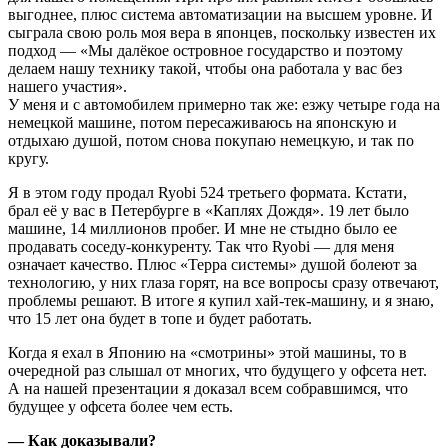
выгоднее, плюс система автоматизации на высшем уровне. И
сыграла свою роль моя вера в японцев, поскольку известен их
подход — «Мы далёкое островное государство и поэтому
делаем нашу технику такой, чтобы она работала у вас без
нашего участия».
У меня и с автомобилем примерно так же: езжу четыре года на
немецкой машине, потом пересаживаюсь на японскую и
отдыхаю душой, потом снова покупаю немецкую, и так по
кругу.
Я в этом году продал Ryobi 524 третьего формата. Кстати,
брал её у вас в Петербурге в «Каплях Дождя». 19 лет было
машине, 14 миллионов пробег. И мне не стыдно было ее
продавать соседу-конкуренту. Так что Ryobi — для меня
означает качество. Плюс «Терра системы» душой болеют за
технологию, у них глаза горят, на все вопросы сразу отвечают,
проблемы решают. В итоге я купил хай-тек-машину, и я знаю,
что 15 лет она будет в топе и будет работать.
Когда я ехал в Японию на «смотрины» этой машины, то в
очередной раз слышал от многих, что будущего у офсета нет.
А на нашей презентации я доказал всем собравшимся, что
будущее у офсета более чем есть.
— Как доказывали?