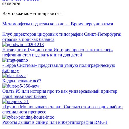
05.08.2026
Вам также может понравиться
Метаморфозы издательского дела. Время переучиваться
Клуб директоров цифровых типографий Санкт-Петербурга:
отрасль в поисках баланса
Наследники Гудвина или История про то, как инженер-
нефтяник стал издавать книги для детей
«Терра Системы» представили умную полиграфическую
фабрику
Кадры решают всё?
Опять P5 или история про то как универсальный принтер
Durst развивает бизнес
«Группа М» повышает ставки. Сколько стоит сегодня работа
специалиста препресс
Роботы дышат в спину, или кибертипография RMGT