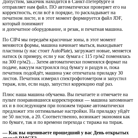
Допустим, заказчик находится в Санкт-Петербурге и
отправляет нам файл. ПО автоматически проверяет его на
корректность, если всё в порядке, то раскладывает на
печатном листе, и в этот момент формируется файл JDF,
который понимают
и допечатное оборудование, и резак, и печатная машина.
По CIP4 мы передаём красочные зоны, в этот момент
меняются формы, машина начинает мыться, выкидывает
пластины (у нас стоит AutoPlate), загружает новые, меняется
натиск (к примеру, если у нас бумага с 115 гр/м2 поменялась
на 300 гр/м2)… Затем автоматически поменялся формат на
подаче, вакуум настроился под бумагу и раздув и, пока
печатник подойдёт, машина уже отпечатала приладку 30
листов. Печатник измерил спектрофотометром и запустил
тираж, или, если надо, запустил коррекцию ещё раз.
Плюс наша машина обучаема. Вы печатаете и отмечаете на
пульте понравившиеся корректировки — машина запоминает
их и в последующем при похожем тираже автоматически
предложит эти оптимальные настройки. На приладку уйдёт
не 50 листов, а 20. Соответственно, возникает экономия как
по бумаге, так и по времени перехода с тиража на тираж.
— Как вы оцениваете прошедший у вас День открытых