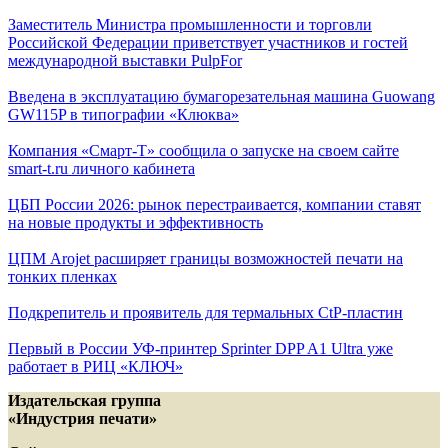
Заместитель Министра промышленности и торговли
Российской Федерации приветствует участников и гостей
международной выставки PulpFor
Введена в эксплуатацию бумагорезательная машина Guowang
GW115P в типографии «Клюква»
Компания «Смарт-Т» сообщила о запуске на своем сайте
smart-t.ru личного кабинета
ЦБП России 2026: рынок перестраивается, компании ставят
на новые продукты и эффективность
ЦПМ Arojet расширяет границы возможностей печати на
тонких пленках
Подкрепитель и проявитель для термальных СtP-пластин
Первый в России УФ-принтер Sprinter DPP A1 Ultra уже
работает в РИЦ «КЛЮЧ»
Издательская группа
«Индустрия печати»